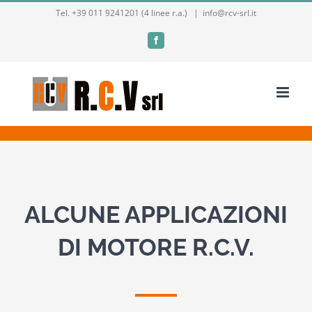
Salta
Tel. +39 011 9241201 (4 linee r.a.)
|
info@rcv-srl.it
al
Facebook
contenuto
ALCUNE APPLICAZIONI
DI MOTORE R.C.V.