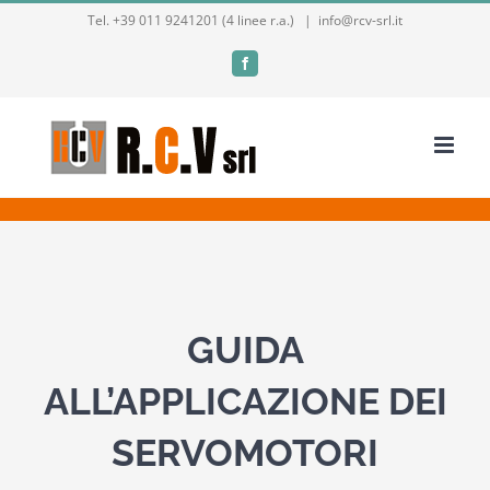
Salta
Tel. +39 011 9241201 (4 linee r.a.)
|
info@rcv-srl.it
al
Facebook
contenuto
GUIDA
ALL’APPLICAZIONE DEI
SERVOMOTORI