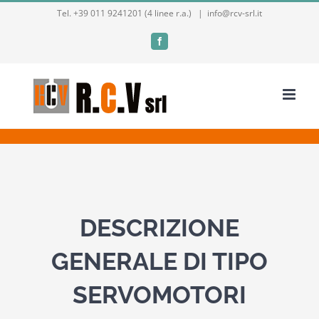
Salta
Tel. +39 011 9241201 (4 linee r.a.)
|
info@rcv-srl.it
al
Facebook
contenuto
DESCRIZIONE
GENERALE DI TIPO
SERVOMOTORI