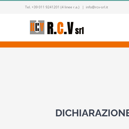
Salta
Tel. +39 011 9241201 (4 linee r.a.)
|
info@rcv-srl.it
al
contenuto
DICHIARAZION