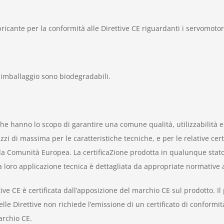
icante per la conformità alle Direttive CE riguardanti i servomotori 
di imballaggio sono biodegradabili.
e hanno lo scopo di garantire una comune qualità, utilizzabilità e 
i di massima per le caratteristiche tecniche, e per le relative certi
della Comunità Europea. La certificaZione prodotta in qualunque sta
, la loro applicazione tecnica è dettagliata da appropriate normativ
ve CE è certificata dall’apposizione del marchio CE sul prodotto. I
delle Direttive non richiede l’emissione di un certificato di conform
archio CE.