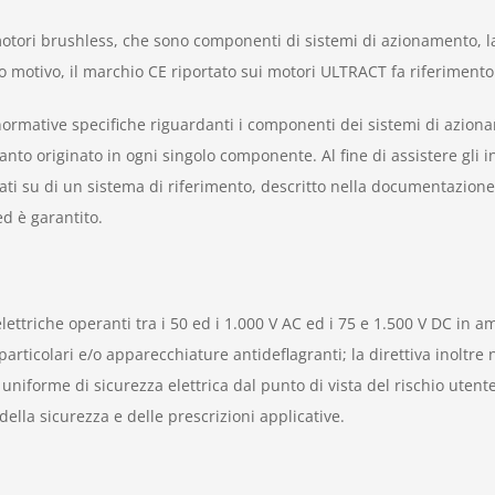
otori brushless, che sono componenti di sistemi di azionamento, la 
 motivo, il marchio CE riportato sui motori ULTRACT fa riferimento 
normative specifiche riguardanti i componenti dei sistemi di azion
o originato in ogni singolo componente. Al fine di assistere gli in
ati su di un sistema di riferimento, descritto nella documentazione 
ed è garantito.
lettriche operanti tra i 50 ed i 1.000 V AC ed i 75 e 1.500 V DC in a
 particolari e/o apparecchiature antideflagranti; la direttiva inoltre
 uniforme di sicurezza elettrica dal punto di vista del rischio utente
ella sicurezza e delle prescrizioni applicative.