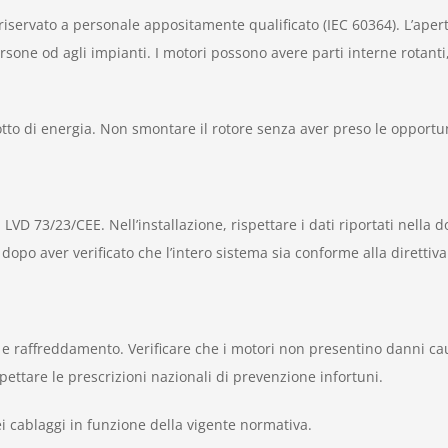
 è riservato a personale appositamente qualificato (IEC 60364). L’ape
rsone od agli impianti. I motori possono avere parti interne rotant
to di energia. Non smontare il rotore senza aver preso le opportu
 LVD 73/23/CEE. Nell’installazione, rispettare i dati riportati nella
 dopo aver verificato che l’intero sistema sia conforme alla dirett
o e raffreddamento. Verificare che i motori non presentino danni ca
pettare le prescrizioni nazionali di prevenzione infortuni.
dei cablaggi in funzione della vigente normativa.