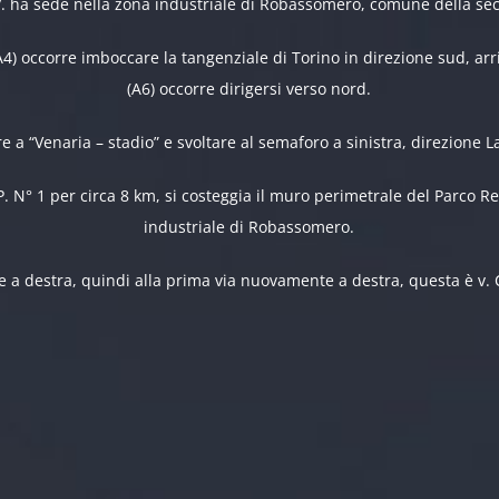
 ha sede nella zona industriale di Robassomero, comune della sec
A4) occorre imboccare la tangenziale di Torino in direzione sud, ar
(A6) occorre dirigersi verso nord.
re a “Venaria – stadio” e svoltare al semaforo a sinistra, direzione L
.P. N° 1 per circa 8 km, si costeggia il muro perimetrale del Parco 
industriale di Robassomero.
e a destra, quindi alla prima via nuovamente a destra, questa è v.